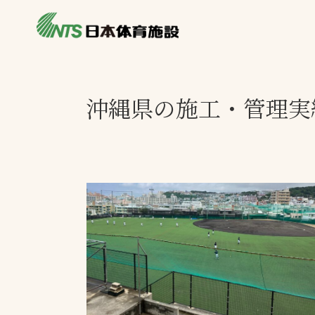
私たちの強み
製品・サービス
施設別カテゴリ
沖縄県の施工・管理実
ニュース
施設別一覧を見
ライブラリ
主力製品
熱中症対策ミス
投てき実施可能
工芝
環境対応ウレタ