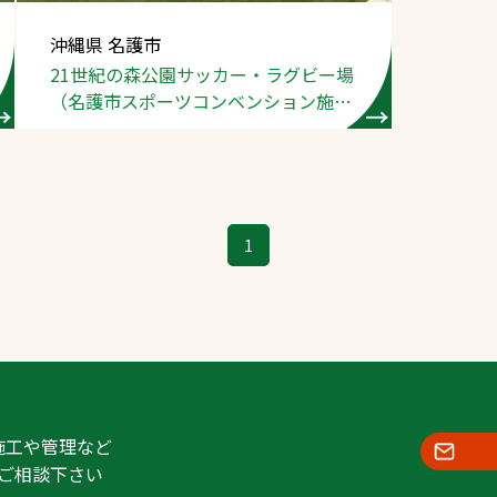
スポーツターフ（芝
沖縄県 名護市
生）
21世紀の森公園
サッカー・ラグビー場
（名護市スポーツ
コンベンション施
設）
へ
1
施工や管理など
ご相談下さい