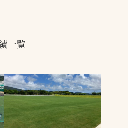
一覧
ー
技術別カテゴリー
お悩み別カテゴ
績一覧
る
全天候舗装
暑さ対策
スポーツターフ（芝
安全性向上
生）舗装
ト
ぬかるみ・凍結
人工芝舗装
な人
飛散・流出防止
クレイ（土）舗装
施工・管理実績
ン
防球設備
施設管理
パークマネジメント