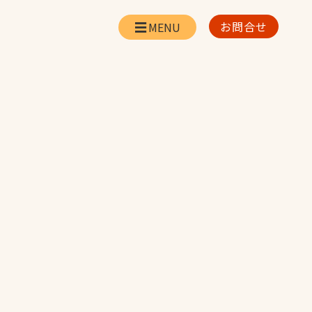
お問合せ
会社情報
リー
会社概要・所在地
お問合せ
社長挨拶
企業理念・経営方針
対策
日本体育施設の歩み
対策
アスリートパートナ
ー
一覧
採用情報
お取引先の皆様へ