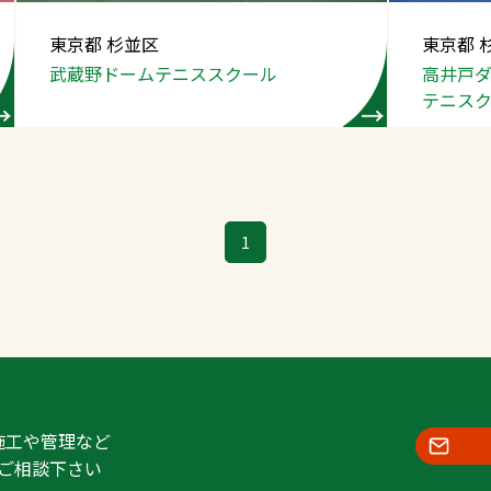
スポーツターフ（芝
東京都 杉並区
東京都 
生）
武蔵野ドームテニススクール
高井戸
テニス
へ
1
施工や管理など
ご相談下さい