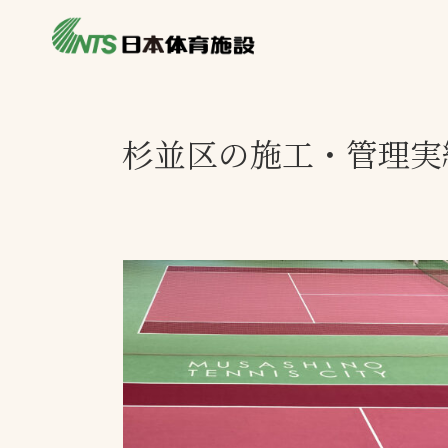
私たちの強み
製品・サービス
施設別カテゴリ
杉並区の施工・管理実
ニュース
施設別一覧を見
ライブラリ
主力製品
熱中症対策ミス
投てき実施可能
工芝
環境対応ウレタ