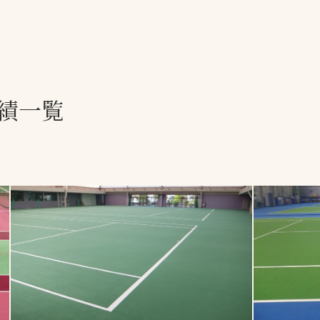
一覧
ー
技術別カテゴリー
お悩み別カテゴ
績一覧
る
全天候舗装
暑さ対策
スポーツターフ（芝
安全性向上
生）舗装
ト
ぬかるみ・凍結
人工芝舗装
な人
飛散・流出防止
クレイ（土）舗装
施工・管理実績
ン
防球設備
施設管理
パークマネジメント