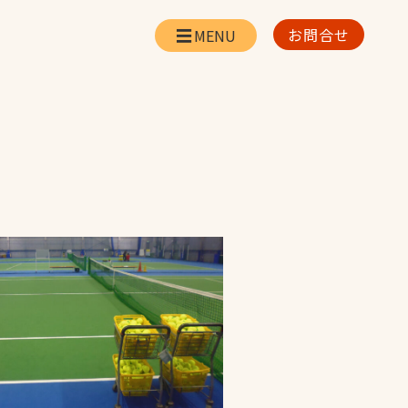
お問合せ
会社情報
リー
会社概要・所在地
お問合せ
社長挨拶
企業理念・経営方針
対策
日本体育施設の歩み
対策
アスリートパートナ
ー
一覧
採用情報
お取引先の皆様へ