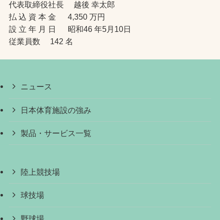
代表取締役社長 越後 幸太郎
払 込 資 本 金 4,350 万円
設 立 年 月 日 昭和46 年5月10日
従業員数 142 名
ニュース
日本体育施設の強み
製品・サービス一覧
陸上競技場
球技場
野球場