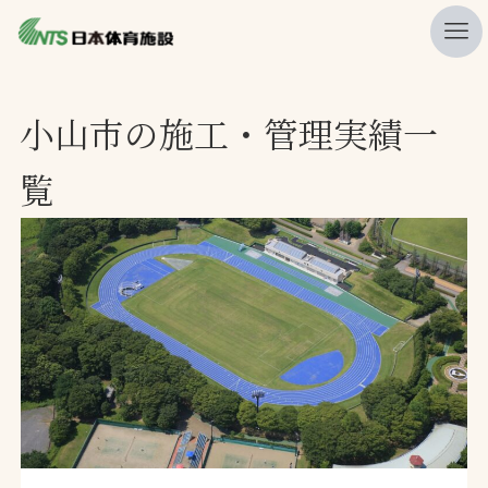
私たちの強み
小山市の施工・管理実績一
ニュース
覧
プレスリリース
レポート
製品・サービス一覧
施工・管理実績一覧
会社概要
採用情報
検索