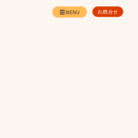
お問合せ
会社情報
リー
会社概要・所在地
お問合せ
社長挨拶
企業理念・経営方針
対策
日本体育施設の歩み
対策
アスリートパートナ
ー
一覧
採用情報
お取引先の皆様へ