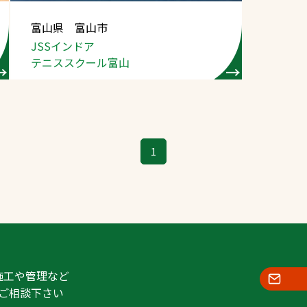
スポーツターフ（芝
富山県 富山市
生）
JSSインドア
テニススクール富山
へ
1
施工や管理など
ご相談下さい