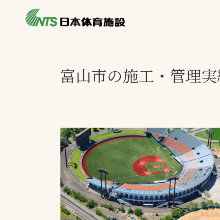
私たちの強み
製品・サービス
施設別カテゴリ
富山市の施工・管理実
ニュース
施設別一覧を見
ライブラリ
主力製品
熱中症対策ミス
投てき実施可能
工芝
環境対応ウレタ