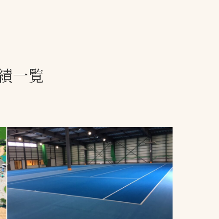
一覧
ー
技術別カテゴリー
お悩み別カテゴ
績一覧
る
全天候舗装
暑さ対策
スポーツターフ（芝
安全性向上
生）舗装
ト
ぬかるみ・凍結
人工芝舗装
な人
飛散・流出防止
クレイ（土）舗装
施工・管理実績
ン
防球設備
施設管理
パークマネジメント