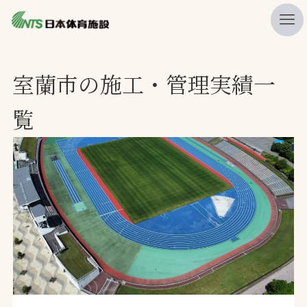
私たちの強み
室蘭市の施工・管理実績一
ニュース
覧
プレスリリース
レポート
製品・サービス一覧
施工・管理実績一覧
会社概要
採用情報
検索