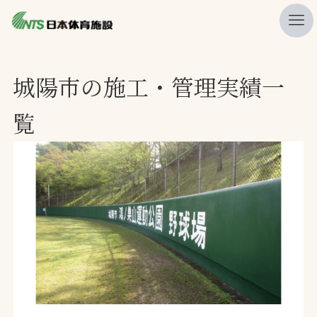
私たちの強み
城陽市の施工・管理実績一
ニュース
覧
プレスリリース
レポート
製品・サービス一覧
施工・管理実績一覧
会社概要
採用情報
検索