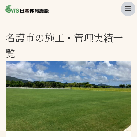
私たちの強み
名護市の施工・管理実績一
ニュース
覧
プレスリリース
レポート
製品・サービス一覧
施工・管理実績一覧
会社概要
採用情報
検索