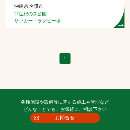
沖縄県 名護市
お問合せ
21世紀の森公園
サッカー・ラグビー場
お取引先の皆様へ
（名護市スポーツ
コンベンション施設）
プライバシーポリシー
ソーシャルメディアポリシー
1
各種施設や設備等に関する施工や管理など
文字の見えづらさや操作にお困りの方へ
どんなことでも、お気軽にご相談下さい
お問合せ