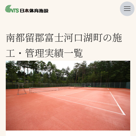
私たちの強み
南都留郡富士河口湖町の施
ニュース
工・管理実績一覧
プレスリリース
レポート
製品・サービス一覧
施工・管理実績一覧
会社概要
採用情報
検索