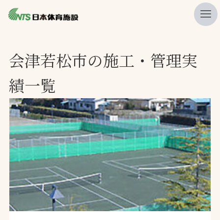
私たちの強み
会津若松市の施工・管理実
ニュース
績一覧
プレスリリース
レポート
製品・サービス一覧
施工・管理実績一覧
会社概要
採用情報
検索