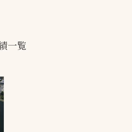
一覧
ー
技術別カテゴリー
お悩み別カテゴ
績一覧
る
全天候舗装
暑さ対策
スポーツターフ（芝
安全性向上
生）舗装
ト
ぬかるみ・凍結
人工芝舗装
な人
飛散・流出防止
クレイ（土）舗装
施工・管理実績
ン
防球設備
施設管理
パークマネジメント