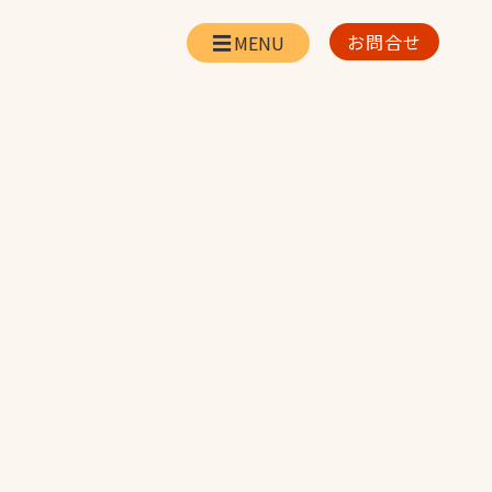
お問合せ
会社情報
リー
会社概要・所在地
お問合せ
社長挨拶
企業理念・経営方針
対策
日本体育施設の歩み
対策
アスリートパートナ
ー
一覧
採用情報
お取引先の皆様へ