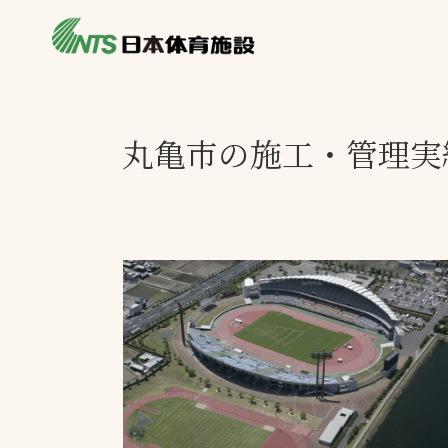
私たちの強み
製品・サービス
施設別カテゴリ
丸亀市の施工・管理実
ニュース
施設別一覧を見
ライブラリ
主力製品
熱中症対策ミス
投てき実施可能
工芝
環境対応ウレタ