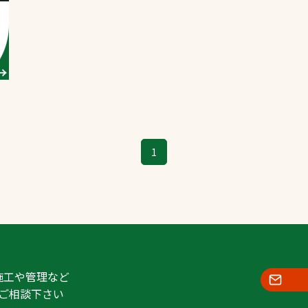
スポーツターフ（芝
生）
へ
1
施工や管理など
ご相談下さい