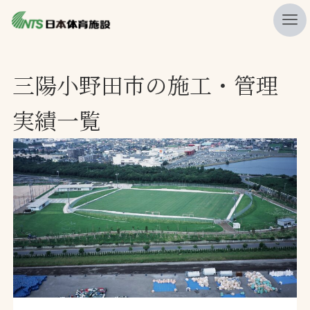
私たちの強み
三陽小野田市の施工・管理
ニュース
実績一覧
プレスリリース
レポート
製品・サービス一覧
施工・管理実績一覧
会社概要
採用情報
検索