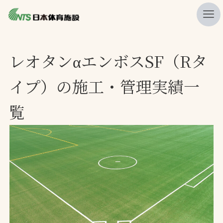
私たちの強み
レオタンαエンボスSF（Rタ
ニュース
イプ）の施工・管理実績一
プレスリリース
覧
レポート
製品・サービス一覧
施工・管理実績一覧
会社概要
採用情報
検索