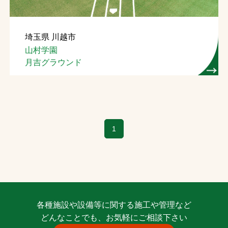
お問合せ
埼玉県 川越市
お取引先の皆様へ
山村学園
月吉グラウンド
プライバシーポリシー
ソーシャルメディアポリシー
1
文字の見えづらさや操作にお困りの方へ
各種施設や設備等に関する施工や管理など
どんなことでも、お気軽にご相談下さい