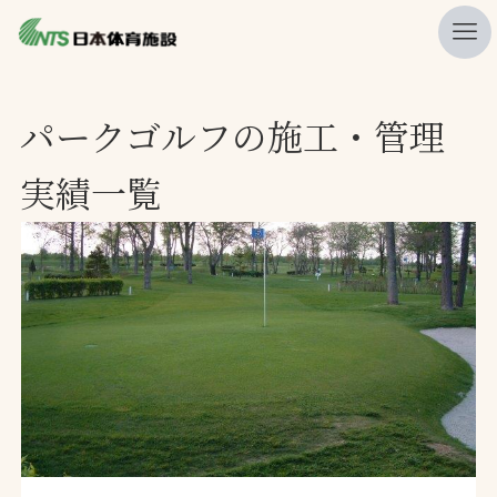
私たちの強み
パークゴルフの施工・管理
ニュース
実績一覧
プレスリリース
レポート
製品・サービス一覧
施工・管理実績一覧
会社概要
採用情報
検索