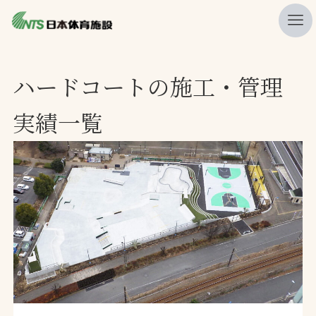
私たちの強み
ハードコートの施工・管理
ニュース
実績一覧
プレスリリース
レポート
製品・サービス一覧
施工・管理実績一覧
会社概要
採用情報
検索