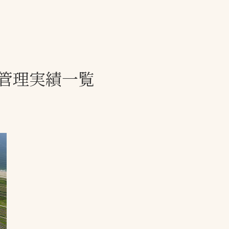
一覧
ー
技術別カテゴリー
お悩み別カテゴ
管理実績一覧
る
全天候舗装
暑さ対策
スポーツターフ（芝
安全性向上
生）舗装
ト
ぬかるみ・凍結
人工芝舗装
な人
飛散・流出防止
クレイ（土）舗装
施工・管理実績
ン
防球設備
施設管理
パークマネジメント