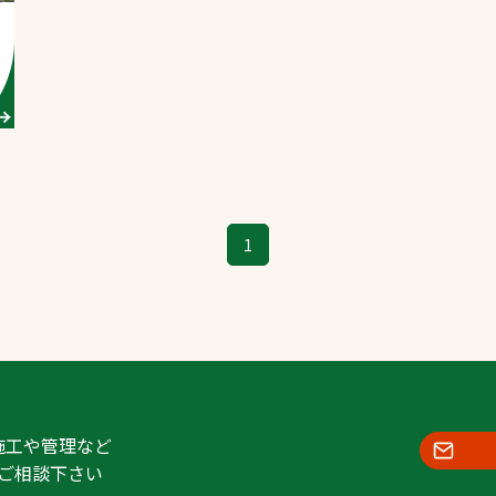
スポーツターフ（芝
生）
へ
1
施工や管理など
ご相談下さい