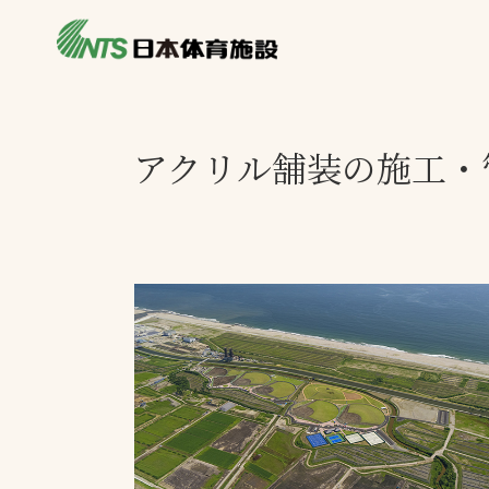
私たちの強み
製品・サービス
施設別カテゴリ
アクリル舗装の施工・
ニュース
施設別一覧を見
ライブラリ
主力製品
熱中症対策ミス
投てき実施可能
工芝
環境対応ウレタ