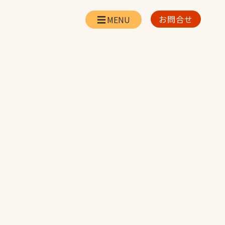
お問合せ
会社情報
リー
会社概要・所在地
お問合せ
社長挨拶
企業理念・経営方針
対策
日本体育施設の歩み
対策
アスリートパートナ
ー
一覧
採用情報
お取引先の皆様へ