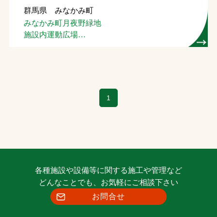
群馬県 みなかみ町
お問合せ
みなかみ町月夜野緑地
施設内運動広場
お取引先の皆様へ
（人工芝ホッケー場）
プライバシーポリシー
ソーシャルメディアポリシー
1
各種施設や設備等に関する施工や管理など
文字の見えづらさや操作にお困りの方へ
どんなことでも、お気軽にご相談下さい
お問合せ