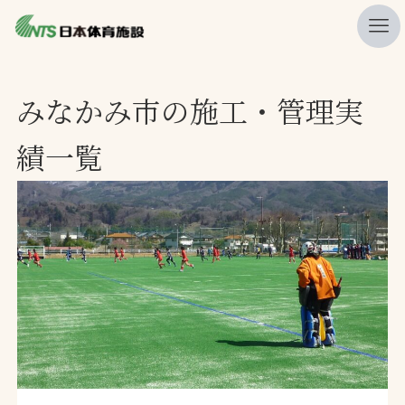
私たちの強み
みなかみ市の施工・管理実
ニュース
績一覧
プレスリリース
レポート
製品・サービス一覧
施工・管理実績一覧
会社概要
採用情報
検索