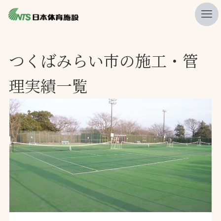
私たちの強み
つくばみらい市の施工・管
ニュース
理実績一覧
プレスリリース
レポート
製品・サービス一覧
施工・管理実績一覧
会社概要
採用情報
検索