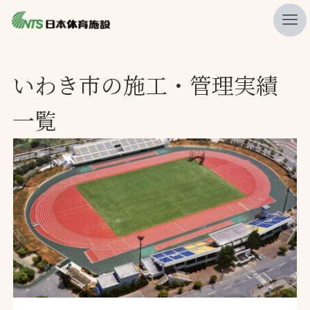
私たちの強み
いわき市の施工・管理実績
ニュース
一覧
プレスリリース
レポート
製品・サービス一覧
施工・管理実績一覧
会社概要
採用情報
検索