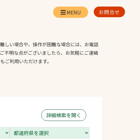
お問合せ
会社情報
リー
会社概要・所在地
が難しい場合や、操作が困難な場合には、お電話
お問合せ
。ご不明な点がございましたら、お気軽にご連絡
社長挨拶
らもご利用いただけます。
企業理念・経営方針
対策
日本体育施設の歩み
対策
アスリートパートナ
ー
一覧
採用情報
詳細検索を開く
お取引先の皆様へ