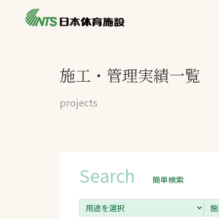
私たちの強み
製品・サービス
施設別カテゴリ
施工・管理実績一覧
ニュース
施設別一覧を見
ライブラリ
projects
主力製品
熱中症対策ミス
投てき実施可能
工芝
Search
環境対応ウレタ
簡単検索