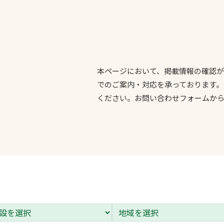
一覧
ー
技術別カテゴリー
お悩み別カテゴ
本ページにおいて、掲載情報の確認
でのご案内・対応を承っております
る
全天候舗装
暑さ対策
ください。お問い合わせフォームか
スポーツターフ（芝
安全性向上
生）舗装
ト
ぬかるみ・凍結
人工芝舗装
な人
飛散・流出防止
クレイ（土）舗装
施工・管理実績
ン
防球設備
施設管理
パークマネジメント