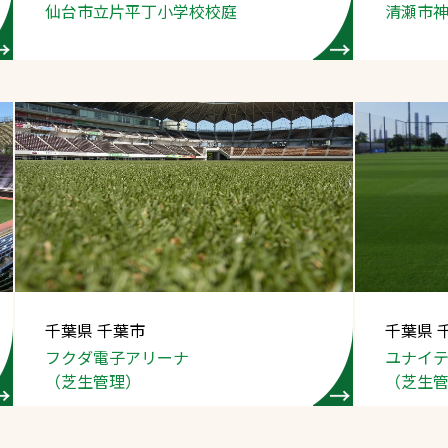
仙台市立片平丁小学校
校庭
清瀬市
千葉県 千葉市
千葉県 
フクダ電子アリーナ
ユナイ
（芝生管理）
（芝生