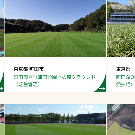
東京都 町田市
東京都
町田市立野津田公園
上の原グラウンド
町田GI
（芝生管理）
競技場
芝生管