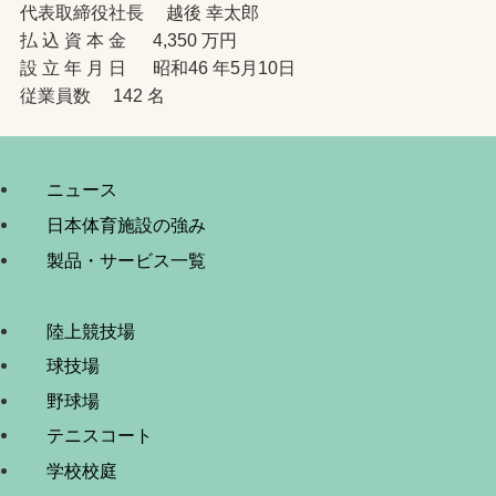
代表取締役社長 越後 幸太郎
払 込 資 本 金 4,350 万円
設 立 年 月 日 昭和46 年5月10日
従業員数 142 名
ニュース
日本体育施設の強み
製品・サービス一覧
陸上競技場
球技場
野球場
テニスコート
学校校庭