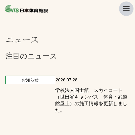
私たちの強み
ニュース
ニュース
プレスリリース
注目のニュース
レポート
製品・サービス一覧
お知らせ
2026.07.28
学校法人国士舘 スカイコート
施工・管理実績一覧
（世田谷キャンパス 体育・武道
会社概要
館屋上）の施工情報を更新しまし
た。
採用情報
検索