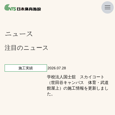
私たちの強み
ニュース
ニュース
プレスリリース
注目のニュース
レポート
製品・サービス一覧
施工実績
2026.07.28
学校法人国士舘 スカイコート
施工・管理実績一覧
（世田谷キャンパス 体育・武道
会社概要
館屋上）の施工情報を更新しまし
た。
採用情報
検索