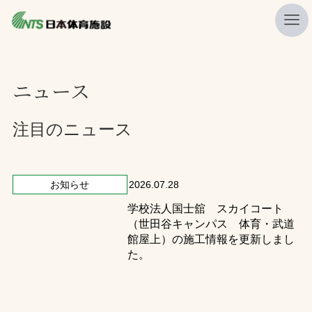
私たちの強み
ニュース
ニュース
プレスリリース
注目のニュース
レポート
製品・サービス一覧
お知らせ
2026.07.28
学校法人国士舘 スカイコート
施工・管理実績一覧
（世田谷キャンパス 体育・武道
会社概要
館屋上）の施工情報を更新しまし
た。
採用情報
検索