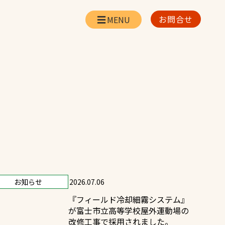
お問合せ
会社情報
リー
会社概要・所在地
お問合せ
社長挨拶
企業理念・経営方針
対策
日本体育施設の歩み
対策
アスリートパートナー
一覧
採用情報
お知らせ
2026.07.06
『フィールド冷却細霧システム』
お取引先の皆様へ
が富士市立高等学校屋外運動場の
改修工事で採用されました。