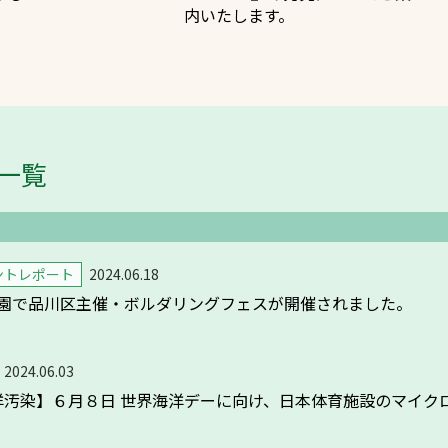
内いたします。
スポーツターフ（芝生）
一覧
方へ
ントレポート
2024.06.18
園で品川区主催・ボルダリングフェスが開催されました。
2024.06.03
E海洋汚染】６月８日 世界海洋デーに向け、日本体育施設のマイ