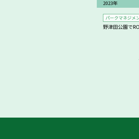
2023年
パークマネジメ
野津田公園でROS