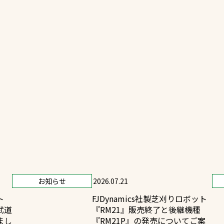
一覧
ー
技術別カテゴリー
お悩み別カテゴ
る
全天候舗装
暑さ対策
スポーツターフ（芝生）
安全性向上
舗装
ト
ぬかるみ・凍結
人工芝舗装
な人工芝
飛散・流出防止
クレイ（土）舗装
ン
施工・管理実績
防球設備
お知らせ
2026.07.21
施設管理
ト
FJDynamics社製芝刈りロボット
武道
『RM21』販売終了と後継機種
パークマネジメント
まし
『RM21P』の発売についてご案