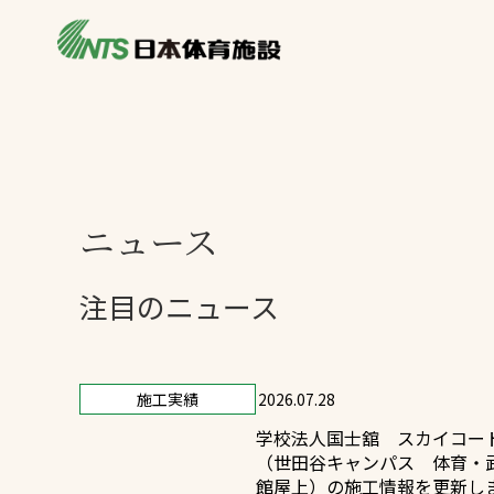
私たちの強み
製品・サービス
施設別カテゴリ
ニュース
施設別一覧を見
ライブラリ
ニュース
主力製品
熱中症対策ミス
注目のニュース
投てき実施可能
環境対応ウレタ
施工実績
2026.07.28
学校法人国士舘 スカイコー
（世田谷キャンパス 体育・
館屋上）の施工情報を更新し