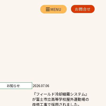
お問合せ
会社情報
リー
会社概要・所在地
お問合せ
社長挨拶
企業理念・経営方針
対策
日本体育施設の歩み
対策
アスリートパートナー
一覧
採用情報
お知らせ
2026.07.06
『フィールド冷却細霧システム』
お取引先の皆様へ
が富士市立高等学校屋外運動場の
改修工事で採用されました。