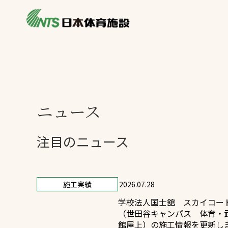
私たちの強み
製品・サービス
施設別カテゴリ
ニュース
施設別一覧を見
ライブラリ
ニュース
主力製品
熱中症対策ミス
注目のニュース
投てき実施可能
環境対応ウレタ
施工実績
2026.07.28
学校法人国士舘 スカイコー
（世田谷キャンパス 体育・
館屋上）の施工情報を更新し