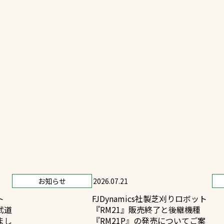
一覧
ー
技術別カテゴリー
お悩み別カテゴ
る
全天候舗装
暑さ対策
スポーツターフ（芝生）
安全性向上
舗装
ト
ぬかるみ・凍結
人工芝舗装
な人工芝
飛散・流出防止
クレイ（土）舗装
ン
施工・管理実績
防球設備
お知らせ
2026.07.21
施設管理
ト
FJDynamics社製芝刈りロボット
武道
『RM21』販売終了と後継機種
パークマネジメント
まし
『RM21P』の発売についてご案