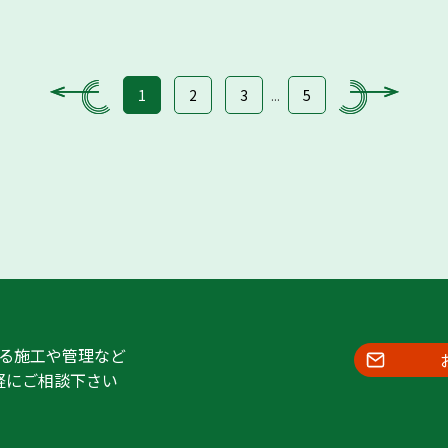
1
2
3
5
...
る施工や管理など
軽にご相談下さい