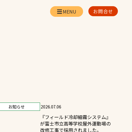
お問合せ
会社情報
リー
会社概要・所在地
お問合せ
社長挨拶
企業理念・経営方針
対策
日本体育施設の歩み
対策
アスリートパートナー
一覧
採用情報
お知らせ
2026.07.06
『フィールド冷却細霧システム』
お取引先の皆様へ
が富士市立高等学校屋外運動場の
改修工事で採用されました。