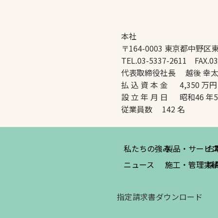
本社
〒164-0003 東京都中野区東
TEL.03-5337-2611 FAX.03
代表取締役社長 越後 幸
払 込 資 本 金 4,350 万円
設 立 年 月 日 昭和46 年
従業員数 142 名
私たちの強み
製品・サービ
お
ニュース
施工・管理実
採
指定請求書ダウンロード