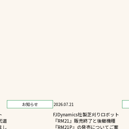
一覧
ー
技術別カテゴリー
お悩み別カテゴ
る
全天候舗装
暑さ対策
スポーツターフ（芝生）
安全性向上
舗装
ト
ぬかるみ・凍結
人工芝舗装
な人工芝
飛散・流出防止
クレイ（土）舗装
ン
施工・管理実績
防球設備
お知らせ
2026.07.21
施設管理
ト
FJDynamics社製芝刈りロボット
武道
『RM21』販売終了と後継機種
パークマネジメント
まし
『RM21P』の発売についてご案