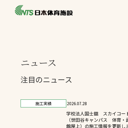
私たちの強み
製品・サービス
施設別カテゴリ
ニュース
施設別一覧を見
ライブラリ
ニュース
主力製品
熱中症対策ミス
注目のニュース
投てき実施可能
環境対応ウレタ
施工実績
2026.07.28
学校法人国士舘 スカイコー
（世田谷キャンパス 体育・
館屋上）の施工情報を更新し