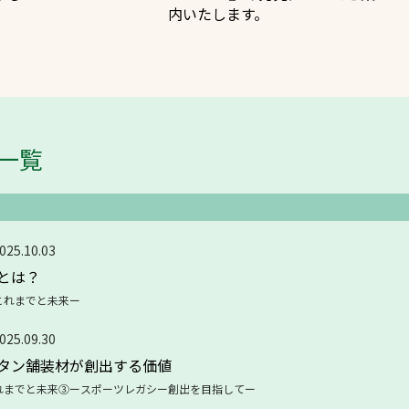
内いたします。
スポーツターフ（芝生）
一覧
方へ
025.10.03
とは？
これまでと未来ー
025.09.30
タン舗装材が創出する価値
れまでと未来③ースポーツレガシー創出を目指してー