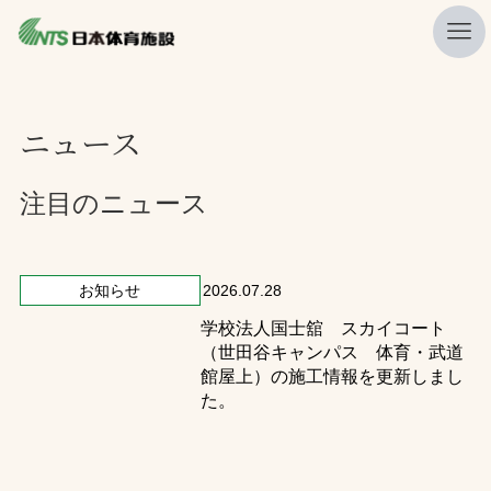
私たちの強み
ニュース
ニュース
プレスリリース
注目のニュース
レポート
製品・サービス一覧
お知らせ
2026.07.28
学校法人国士舘 スカイコート
施工・管理実績一覧
（世田谷キャンパス 体育・武道
会社概要
館屋上）の施工情報を更新しまし
た。
採用情報
検索