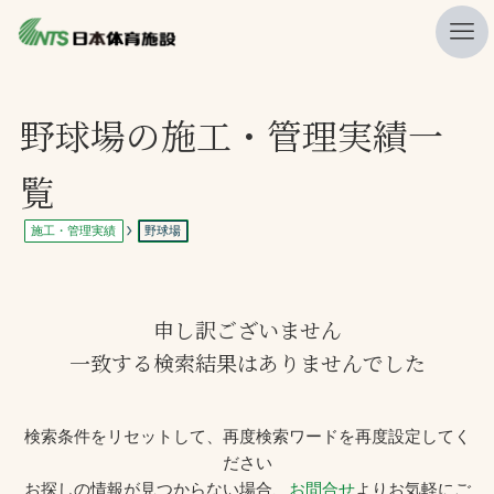
私たちの強み
野球場の施工・管理実績一
ニュース
覧
プレスリリース
施工・管理実績
野球場
レポート
製品・サービス一覧
申し訳ございません
施工・管理実績一覧
一致する検索結果はありませんでした
会社概要
採用情報
検索条件をリセットして、再度検索ワードを再度設定してく
ださい
検索
お探しの情報が見つからない場合、
お問合せ
よりお気軽にご