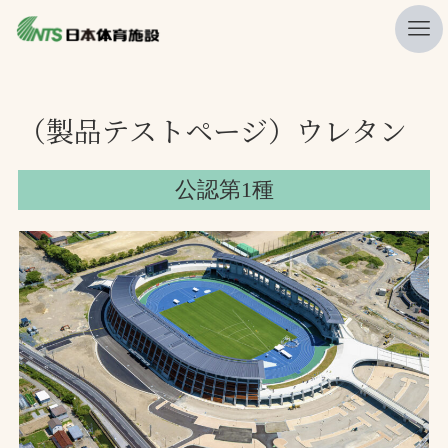
私たちの強み
（製品テストページ）ウレタン
ニュース
プレスリリース
公認第1種
レポート
製品・サービス一覧
施工・管理実績一覧
会社概要
採用情報
検索