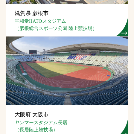
お問合せ
滋賀県 彦根市
平和堂HATOスタジアム
お取引先の皆様へ
（彦根総合スポーツ公園 陸上競技場）
プライバシーポリシー
ソーシャルメディアポリシー
文字の見えづらさや操作にお困りの方へ
大阪府 大阪市
ヤンマースタジアム長居
（長居陸上競技場）