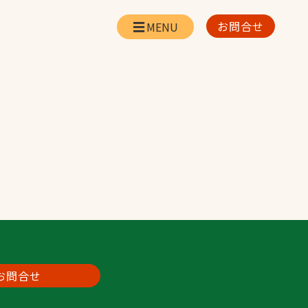
お問合せ
会社情報
リー
会社概要・所在地
お問合せ
社長挨拶
企業理念・経営方針
対策
日本体育施設の歩み
対策
アスリートパートナ
ー
一覧
採用情報
お問合せ
お取引先の皆様へ