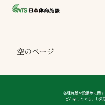
私たちの強み
製品・サービス
施設別カテゴリ
ニュース
施設別一覧を見
ライブラリ
空のページ
主力製品
熱中症対策ミス
投てき実施可能
工芝
環境対応ウレタ
各種施設や設備等に関す
どんなことでも、お気