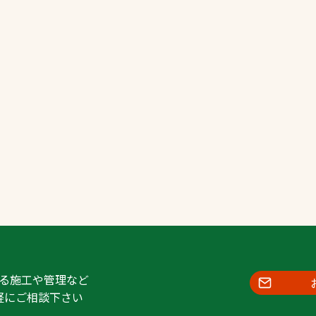
一覧
ー
技術別カテゴリー
お悩み別カテゴ
る
全天候舗装
暑さ対策
スポーツターフ（芝
安全性向上
生）舗装
ト
ぬかるみ・凍結
人工芝舗装
な人
飛散・流出防止
クレイ（土）舗装
施工・管理実績
ン
防球設備
施設管理
る施工や管理など
軽にご相談下さい
パークマネジメント