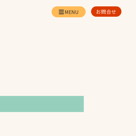
お問合せ
会社情報
リー
会社概要・所在地
お問合せ
社長挨拶
企業理念・経営方針
対策
日本体育施設の歩み
対策
アスリートパートナ
ー
一覧
採用情報
お取引先の皆様へ