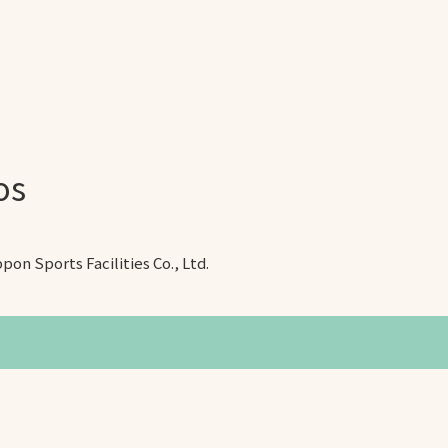
一覧
ー
技術別カテゴリー
お悩み別カテゴ
os
る
全天候舗装
暑さ対策
スポーツターフ（芝
安全性向上
生）舗装
ト
ぬかるみ・凍結
on Sports Facilities Co., Ltd.
人工芝舗装
な人
飛散・流出防止
クレイ（土）舗装
施工・管理実績
ン
防球設備
施設管理
パークマネジメント