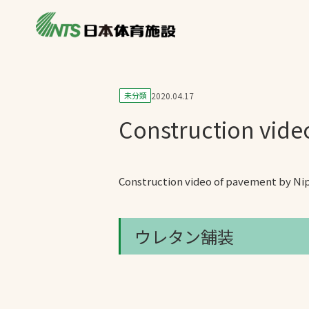
私たちの強み
製品・サービス
施設別カテゴリ
未分類
2020.04.17
ニュース
Construction vide
施設別一覧を見
ライブラリ
主力製品
熱中症対策ミス
Construction video of pavement by Nipp
投てき実施可能
工芝
ウレタン舗装
環境対応ウレタ